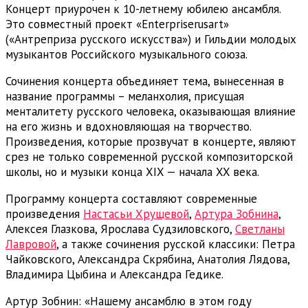
Концерт приурочен к 10-летнему юбилею ансамбля.
Это совместный проект «Enterpriserusart»
(«Антреприза русского искусства») и Гильдии молодых
музыкантов Российского музыкального союза.
Сочинения концерта объединяет тема, вынесенная в
название программы – меланхолия, присущая
менталитету русского человека, оказывающая влияние
на его жизнь и вдохновляющая на творчество.
Произведения, которые прозвучат в концерте, являют
срез не только современной русской композиторской
школы, но и музыки конца XIX — начала XX века.
Программу концерта составляют современные
произведения
Настасьи Хрущевой
,
Артура Зобнина
,
Алексея Глазкова, Ярослава Судзиловского,
Светланы
Лавровой
, а также сочинения русской классики: Петра
Чайковского, Александра Скрябина, Анатолия Лядова,
Владимира Цыбина и Александра Гедике.
Артур Зобнин: «Нашему ансамблю в этом году