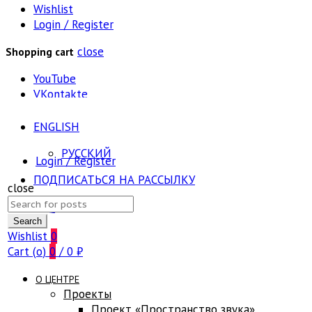
Wishlist
Login / Register
close
Shopping cart
YouTube
VKontakte
ENGLISH
РУССКИЙ
Login / Register
ПОДПИСАТЬСЯ НА РАССЫЛКУ
close
Search
FAQ
for:
Search
Wishlist
0
Cart (
o
)
0
/
0
₽
О ЦЕНТРЕ
Проекты
Проект «Пространство звука»