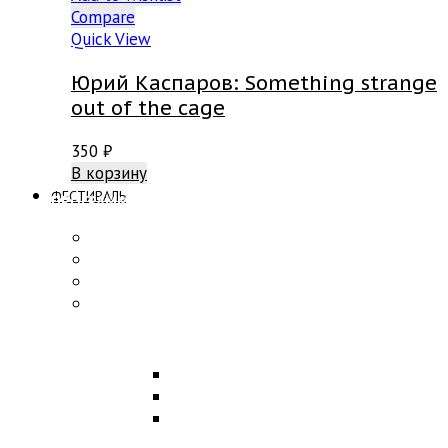
Compare
Quick View
Юрий Каспаров: Something strange
out of the cage
350
₽
В корзину
ФЕСТИВАЛЬ
ПРОГРАММА
Концерты
Участники
Творческие встречи
Конкурс по композиции
ОБРАЗОВАНИЕ
Лекции
Мастер-классы
Научная конференция