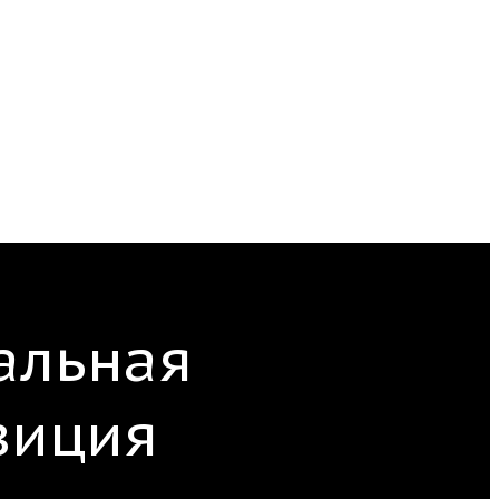
альная
зиция