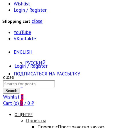
Wishlist
Login / Register
close
Shopping cart
YouTube
VKontakte
ENGLISH
РУССКИЙ
Login / Register
ПОДПИСАТЬСЯ НА РАССЫЛКУ
close
Search
FAQ
for:
Search
Wishlist
0
Cart (
o
)
0
/
0
₽
О ЦЕНТРЕ
Проекты
Проект «Пространство звука»