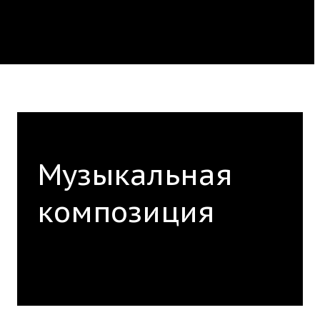
k.org
Музыкальная
композиция
Академия reMusik.org