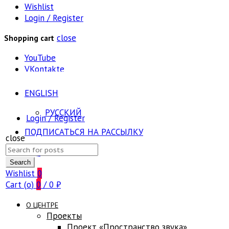
Wishlist
Login / Register
close
Shopping cart
YouTube
VKontakte
ENGLISH
РУССКИЙ
Login / Register
ПОДПИСАТЬСЯ НА РАССЫЛКУ
close
Search
FAQ
for:
Search
Wishlist
0
Cart (
o
)
0
/
0
₽
О ЦЕНТРЕ
Проекты
Проект «Пространство звука»