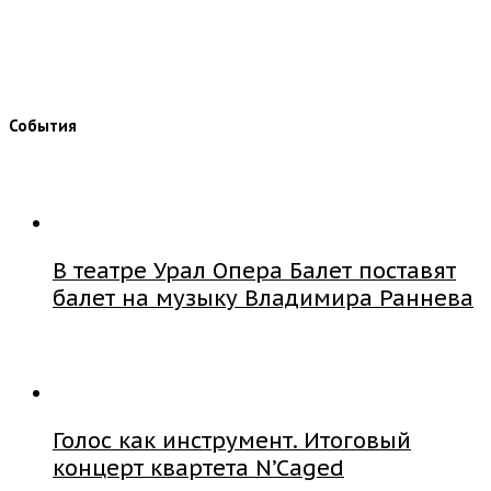
События
В театре Урал Опера Балет поставят
балет на музыку Владимира Раннева
Голос как инструмент. Итоговый
концерт квартета N’Caged