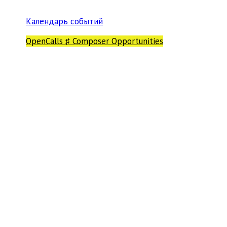
Календарь событий
OpenCalls ♯ Composer Opportunities