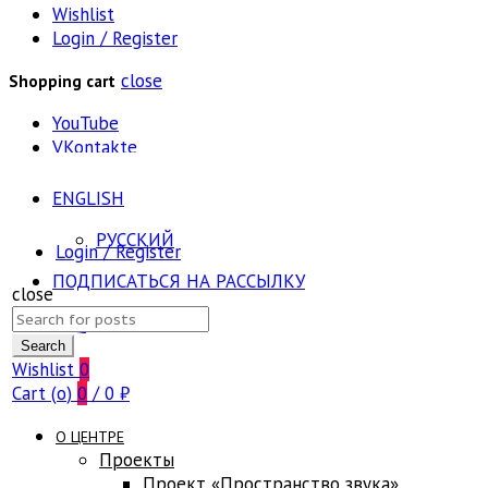
Wishlist
Login / Register
close
Shopping cart
YouTube
VKontakte
ENGLISH
РУССКИЙ
Login / Register
ПОДПИСАТЬСЯ НА РАССЫЛКУ
close
Search
FAQ
for:
Search
Wishlist
0
Cart (
o
)
0
/
0
₽
О ЦЕНТРЕ
Проекты
Проект «Пространство звука»