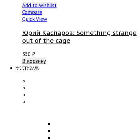
Add to wishlist
Compare
Quick View
Юрий Каспаров: Something strange
out of the cage
350
₽
В корзину
ФЕСТИВАЛЬ
ПРОГРАММА
Концерты
Участники
Творческие встречи
Конкурс по композиции
ОБРАЗОВАНИЕ
Лекции
Мастер-классы
Научная конференция