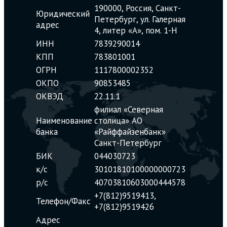
190000, Россия, Санкт-
Юридический
Петербург, ул. Галерная
адрес
4, литер «А», пом. 1-Н
ИНН
7839290014
КПП
783801001
ОГРН
1117800002352
ОКПО
90853485
ОКВЭД
22.11.1
филиал «Северная
Наименование
столица» АО
банка
«Райффайзенбанк»
Санкт-Петербург
БИК
044030723
к/с
30101810100000000723
р/с
40703810603000444578
+7(812)9519413,
Телефон/Факс
+7(812)9519426
Адрес