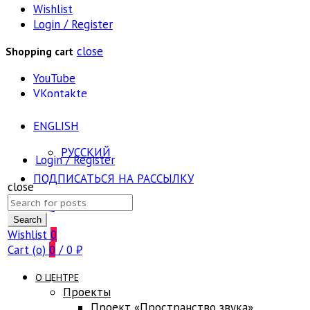
Wishlist
Login / Register
close
Shopping cart
YouTube
VKontakte
ENGLISH
РУССКИЙ
Login / Register
ПОДПИСАТЬСЯ НА РАССЫЛКУ
close
Search
FAQ
for:
Search
Wishlist
0
Cart (
o
)
0
/
0
₽
О ЦЕНТРЕ
Проекты
Проект «Пространство звука»