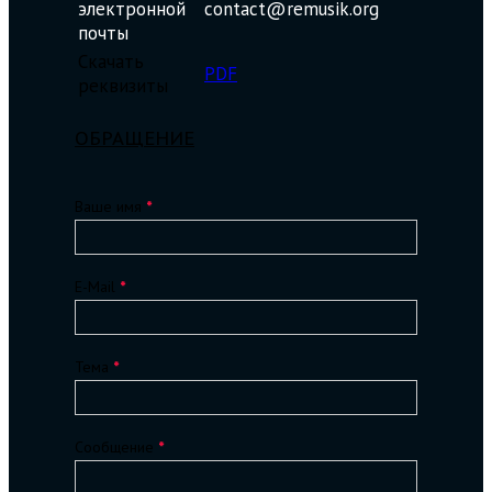
электронной
contact@remusik.org
почты
Скачать
PDF
реквизиты
ОБРАЩЕНИЕ
Обратная
Ваше имя
*
связь
2025
E-Mail
*
Тема
*
Сообщение
*