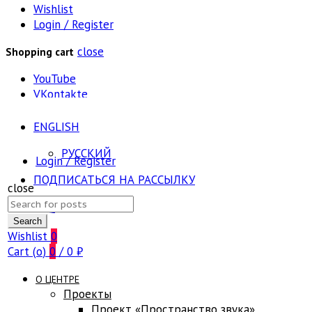
Wishlist
Login / Register
close
Shopping cart
YouTube
VKontakte
ENGLISH
РУССКИЙ
Login / Register
ПОДПИСАТЬСЯ НА РАССЫЛКУ
close
Search
FAQ
for:
Search
Wishlist
0
Cart (
o
)
0
/
0
₽
О ЦЕНТРЕ
Проекты
Проект «Пространство звука»