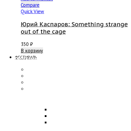
Compare
Quick View
Юрий Каспаров: Something strange
out of the cage
350
₽
В корзину
ФЕСТИВАЛЬ
ПРОГРАММА
Концерты
Участники
Творческие встречи
Конкурс по композиции
ОБРАЗОВАНИЕ
Лекции
Мастер-классы
Научная конференция