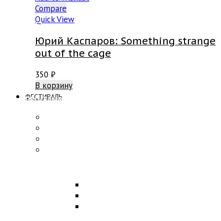
Compare
Quick View
Юрий Каспаров: Something strange
out of the cage
350
₽
В корзину
ФЕСТИВАЛЬ
ПРОГРАММА
Концерты
Участники
Творческие встречи
Конкурс по композиции
ОБРАЗОВАНИЕ
Лекции
Мастер-классы
Научная конференция