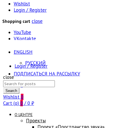
Wishlist
Login / Register
close
Shopping cart
YouTube
VKontakte
ENGLISH
РУССКИЙ
Login / Register
ПОДПИСАТЬСЯ НА РАССЫЛКУ
close
Search
FAQ
for:
Search
Wishlist
0
Cart (
o
)
0
/
0
₽
О ЦЕНТРЕ
Проекты
Проект «Пространство звука»