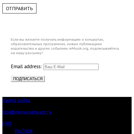
ОТПРАВИТЬ
Если вы желаете получать информацию о концертах,
образовательных программах, новых публикациях
издательства и других событиях reMusik.org, подписывайтесь
на нашу рассылку!
Email address:
Карта сайта
Конфиденциальность
FAQ
YouTube