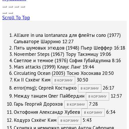
Scroll To Top
All’aure in una lontananza для флейты соло (1977)
Сальваторе Шаррино
12:27
Пять шумовых этюдов (1948)
Пьер Шеффер
16:18
November Steps (1967)
Тору Такэмицу
19:06
Светлое и темное (1976)
София Губайдулина
8:16
Mars attacks (1999)
Клаус Ланг
19:44
Circulating Ocean (2005)
Тосио Хосокава
20:50
Ки II
Сэхёнг Ким
30:50
В КОРЗИНУ
error(msg);
Сергей Костырко
26:17
В КОРЗИНУ
Между танцем
Олег Пайбердин
12:57
В КОРЗИНУ
Гарь
Георгий Дорохов
7:28
В КОРЗИНУ
Октофония
Александр Хубеев
6:34
В КОРЗИНУ
Кодурэ
Сэхёнг Ким
5:43
В КОРЗИНУ
Скрипка и немножко нервно
Антон Сафронов