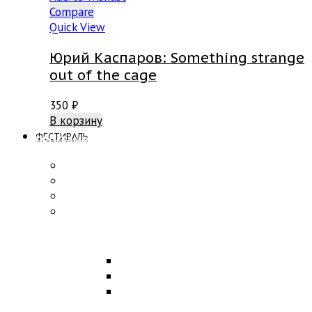
Compare
Quick View
Юрий Каспаров: Something strange
out of the cage
350
₽
В корзину
ФЕСТИВАЛЬ
ПРОГРАММА
Концерты
Участники
Творческие встречи
Конкурс по композиции
ОБРАЗОВАНИЕ
Лекции
Мастер-классы
Научная конференция