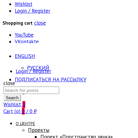
Wishlist
Login / Register
close
Shopping cart
YouTube
VKontakte
ENGLISH
РУССКИЙ
Login / Register
ПОДПИСАТЬСЯ НА РАССЫЛКУ
close
Search
FAQ
for:
Search
Wishlist
0
Cart (
o
)
0
/
0
₽
О ЦЕНТРЕ
Проекты
Проект «Пространство звука»