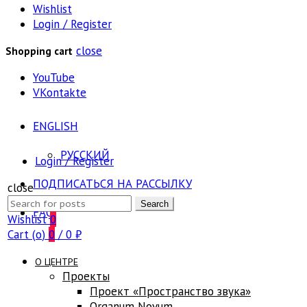
Wishlist
Login / Register
close
Shopping cart
YouTube
VKontakte
ENGLISH
РУССКИЙ
Login / Register
ПОДПИСАТЬСЯ НА РАССЫЛКУ
close
Search
Search
FAQ
for:
Wishlist
0
Cart (
o
)
0
/
0
₽
О ЦЕНТРЕ
Проекты
Проект «Пространство звука»
Оrganum Novum