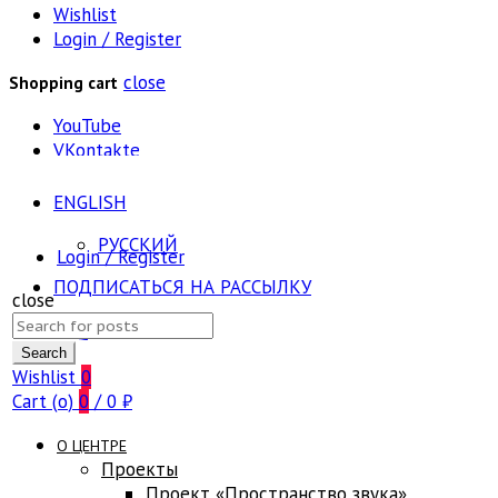
Wishlist
Login / Register
close
Shopping cart
YouTube
VKontakte
ENGLISH
РУССКИЙ
Login / Register
ПОДПИСАТЬСЯ НА РАССЫЛКУ
close
Search
FAQ
for:
Search
Wishlist
0
Cart (
o
)
0
/
0
₽
О ЦЕНТРЕ
Проекты
Проект «Пространство звука»