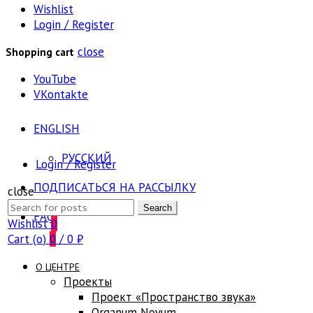
Wishlist
Login / Register
close
Shopping cart
YouTube
VKontakte
ENGLISH
РУССКИЙ
Login / Register
ПОДПИСАТЬСЯ НА РАССЫЛКУ
close
Search
Search
FAQ
for:
Wishlist
0
Cart (
o
)
0
/
0
₽
О ЦЕНТРЕ
Проекты
Проект «Пространство звука»
Оrganum Novum