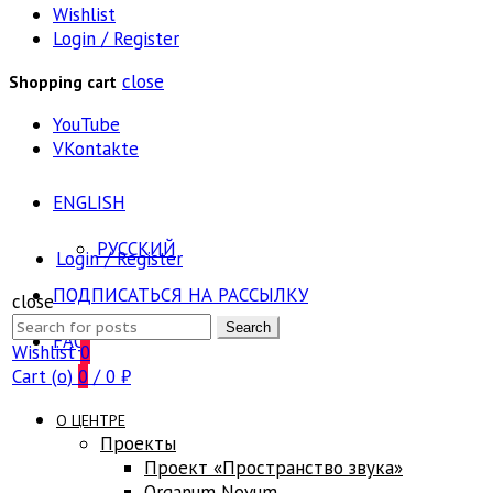
Wishlist
Login / Register
close
Shopping cart
YouTube
VKontakte
ENGLISH
РУССКИЙ
Login / Register
ПОДПИСАТЬСЯ НА РАССЫЛКУ
close
Search
Search
FAQ
for:
Wishlist
0
Cart (
o
)
0
/
0
₽
О ЦЕНТРЕ
Проекты
Проект «Пространство звука»
Оrganum Novum