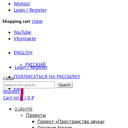
Wishlist
Login / Register
close
Shopping cart
YouTube
VKontakte
ENGLISH
РУССКИЙ
Login / Register
ПОДПИСАТЬСЯ НА РАССЫЛКУ
close
Search
Search
FAQ
for:
Wishlist
0
Cart (
o
)
0
/
0
₽
О ЦЕНТРЕ
Проекты
Проект «Пространство звука»
Оrganum Novum