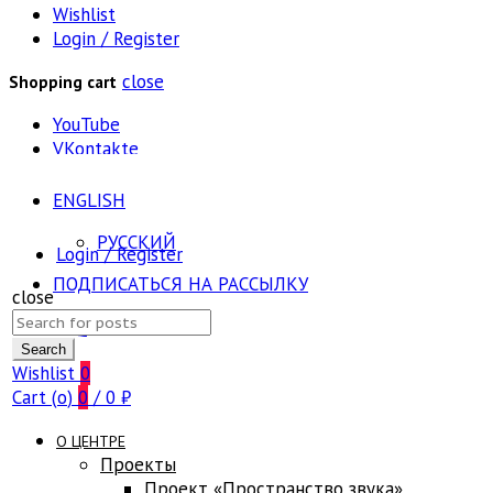
Wishlist
Login / Register
close
Shopping cart
YouTube
VKontakte
ENGLISH
РУССКИЙ
Login / Register
ПОДПИСАТЬСЯ НА РАССЫЛКУ
close
Search
FAQ
for:
Search
Wishlist
0
Cart (
o
)
0
/
0
₽
О ЦЕНТРЕ
Проекты
Проект «Пространство звука»