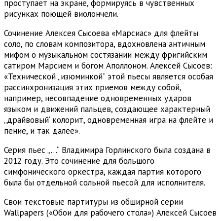
проступает на экране, формируясь в чувственных
рисунках поющей виолончели.
Сочинение Алексея Сысоева «Марсиас» для флейты
соло, по словам композитора, вдохновлена античным
мифом о музыкальном состязании между фригийским
сатиром Марсием и богом Аполлоном. Алексей Сысоев:
«Технической „изюминкой“ этой пьесы является особая
рассинхронизация этих приемов между собой,
например, несовпадение одновременных ударов
языком и движений пальцев, создающее характерный
„драйвовый‘ колорит, одновременная игра на флейте и
пение, и так далее».
Серия пьес „…“ Владимира Горлинского была создана в
2012 году. Это сочинение для большого
симфонического оркестра, каждая партия которого
была бы отдельной сольной пьесой для исполнителя.
Свои текстовые партитуры из обширной серии
Wallpapers («Обои для рабочего стола») Алексей Сысоев