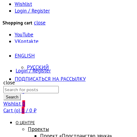
Wishlist
Login / Register
close
Shopping cart
YouTube
VKontakte
ENGLISH
РУССКИЙ
Login / Register
ПОДПИСАТЬСЯ НА РАССЫЛКУ
close
Search
FAQ
for:
Search
Wishlist
0
Cart (
o
)
0
/
0
₽
О ЦЕНТРЕ
Проекты
Проект «Пространство звука»