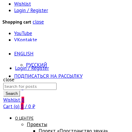
Wishlist
Login / Register
close
Shopping cart
YouTube
VKontakte
ENGLISH
РУССКИЙ
Login / Register
ПОДПИСАТЬСЯ НА РАССЫЛКУ
close
Search
FAQ
for:
Search
Wishlist
0
Cart (
o
)
0
/
0
₽
О ЦЕНТРЕ
Проекты
Проект «Пространство звука»