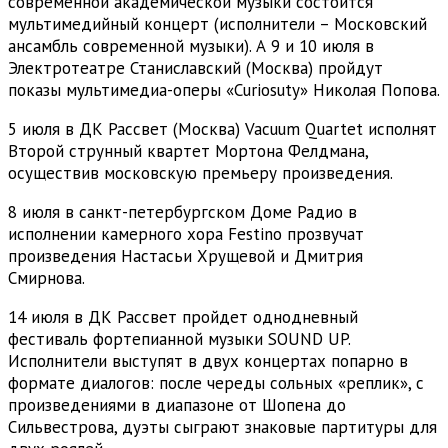
современной академической музыки состоится
мультимедийный концерт (исполнители – Московский
ансамбль современной музыки). А 9 и 10 июля в
Электротеатре Станиславский (Москва) пройдут
показы мультимедиа-оперы «Curiosuty» Николая Попова.
5 июля в ДК Рассвет (Москва) Vacuum Quartet исполнят
Второй струнный квартет Мортона Фелдмана,
осуществив московскую премьеру произведения.
8 июля в санкт-петербургском Доме Радио в
исполнении камерного хора Festino прозвучат
произведения Настасьи Хрущевой и Дмитрия
Смирнова.
14 июля в ДК Рассвет пройдет однодневный
фестиваль фортепианной музыки SOUND UP.
Исполнители выступят в двух концертах попарно в
формате диалогов: после череды сольных «реплик», с
произведениями в диапазоне от Шопена до
Сильвестрова, дуэты сыграют знаковые партитуры для