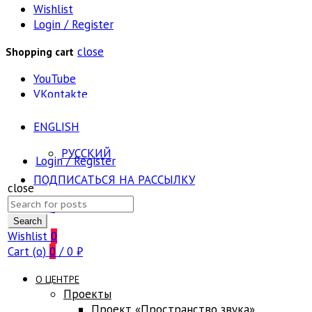
Wishlist
Login / Register
close
Shopping cart
YouTube
VKontakte
ENGLISH
РУССКИЙ
Login / Register
ПОДПИСАТЬСЯ НА РАССЫЛКУ
close
Search
FAQ
for:
Search
Wishlist
0
Cart (
o
)
0
/
0
₽
О ЦЕНТРЕ
Проекты
Проект «Пространство звука»