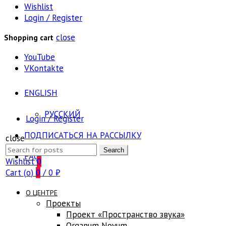
Wishlist
Login / Register
close
Shopping cart
YouTube
VKontakte
ENGLISH
РУССКИЙ
Login / Register
ПОДПИСАТЬСЯ НА РАССЫЛКУ
close
Search
Search
FAQ
for:
Wishlist
0
Cart (
o
)
0
/
0
₽
О ЦЕНТРЕ
Проекты
Проект «Пространство звука»
Оrganum Novum