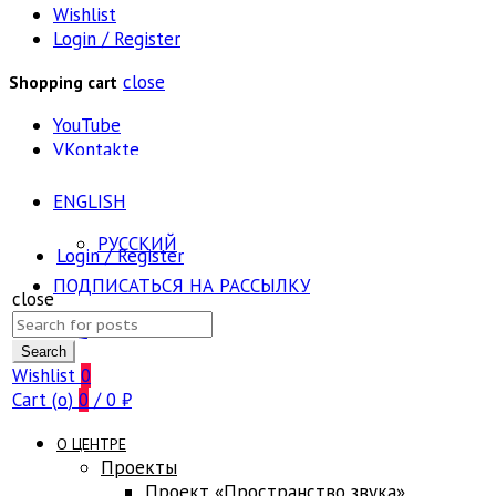
Wishlist
Login / Register
close
Shopping cart
YouTube
VKontakte
ENGLISH
РУССКИЙ
Login / Register
ПОДПИСАТЬСЯ НА РАССЫЛКУ
close
Search
FAQ
for:
Search
Wishlist
0
Cart (
o
)
0
/
0
₽
О ЦЕНТРЕ
Проекты
Проект «Пространство звука»