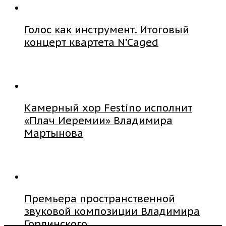
Голос как инструмент. Итоговый
концерт квартета N’Caged
Камерный хор Festino исполнит
«Плач Иеремии» Владимира
Мартынова
Премьера пространственной
звуковой композиции Владимира
Горлинского