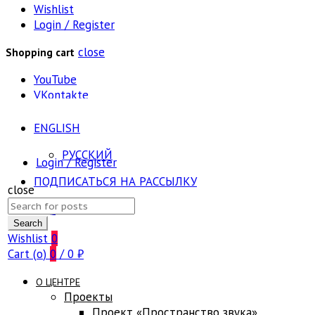
Wishlist
Login / Register
close
Shopping cart
YouTube
VKontakte
ENGLISH
РУССКИЙ
Login / Register
ПОДПИСАТЬСЯ НА РАССЫЛКУ
close
Search
FAQ
for:
Search
Wishlist
0
Cart (
o
)
0
/
0
₽
О ЦЕНТРЕ
Проекты
Проект «Пространство звука»