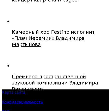
Камерный хор Festino исполнит
«Плач Иеремии» Владимира
Мартынова
Премьера пространственной
звуковой композиции Владимира
Горлинского
Карта сайта
Конфиденциальность