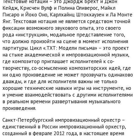
Текстовые нотации – это Джордж Брехт и Джон
Кейдж, Крисчен Вулф и Полина Оливерос, Майкл
Писаро и Йоко Оно, Карлхайнц Штокхаузен и Ла Монте
Янг. Текстовая нотация не является средством точной
фиксации возможного звукового опыта, это своего
рода «инструкция», модальное представление того,
что должно произойти на сцене в момент исполнения
партитуры. Цикл «.TXT: Модели письма» – это проект
на стыке академической и импровизационной музыки,
где композитор приглашает исполнителей к со-
творчеству, со-осмыслению композиторских идей, где
ни одно произведение не может прозвучать одинаково
дважды, и где для исполнителя важны не только
хорошие технические навыки игры на инструменте, но
и умение взаимодействовать с другими исполнителями
в реальном времени развертывания музыкального
произведения.
Санкт-Петербургский импровизационный оркестр –
единственный в России импровизационный оркестр,
созданный в феврале 2012 года, в настоящее время