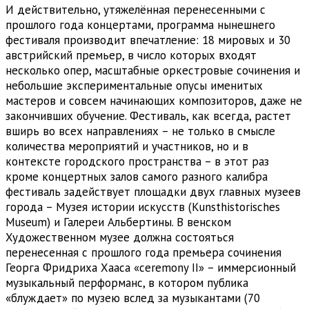
И действительно, утяжелённая перенесенными с
прошлого года концертами, программа нынешнего
фестиваля производит впечатление: 18 мировых и 30
австрийский премьер, в число которых входят
несколько опер, масштабные оркестровые сочинения и
небольшие экспериментальные опусы именитых
мастеров и совсем начинающих композиторов, даже не
закончивших обучение. Фестиваль, как всегда, растет
вширь во всех направлениях – не только в смысле
количества мероприятий и участников, но и в
контексте городского пространства – в этот раз
кроме концертных залов самого разного калибра
фестиваль задействует площадки двух главных музеев
города – Музея истории искусств (Kunsthistorisches
Museum) и Галереи Альбертины. В венском
Художественном музее должна состояться
перенесенная с прошлого года премьера сочинения
Георга Фридриха Хааса «ceremony II» – иммерсионный
музыкальный перформанс, в котором публика
«блуждает» по музею вслед за музыкантами (70