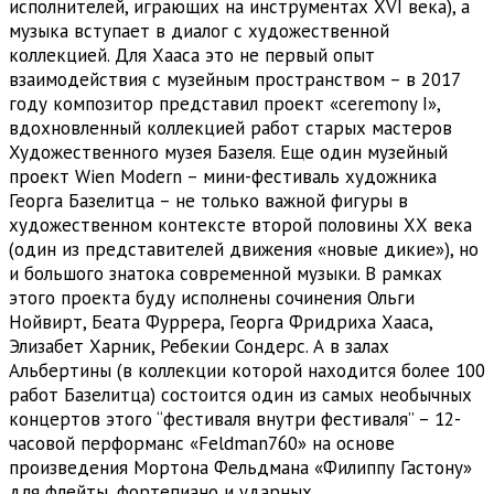
исполнителей, играющих на инструментах XVI века), а
музыка вступает в диалог с художественной
коллекцией. Для Хааса это не первый опыт
взаимодействия с музейным пространством – в 2017
году композитор представил проект «ceremony I»,
вдохновленный коллекцией работ старых мастеров
Художественного музея Базеля. Еще один музейный
проект Wien Modern – мини-фестиваль художника
Георга Базелитца – не только важной фигуры в
художественном контексте второй половины ХХ века
(один из представителей движения «новые дикие»), но
и большого знатока современной музыки. В рамках
этого проекта буду исполнены сочинения Ольги
Нойвирт, Беата Фуррера, Георга Фридриха Хааса,
Элизабет Харник, Ребекии Сондерс. А в залах
Альбертины (в коллекции которой находится более 100
работ Базелитца) состоится один из самых необычных
концертов этого “фестиваля внутри фестиваля” – 12-
часовой перформанс «Feldman760» на основе
произведения Мортона Фельдмана «Филиппу Гастону»
для флейты, фортепиано и ударных.