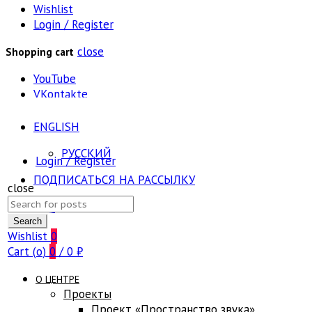
Wishlist
Login / Register
close
Shopping cart
YouTube
VKontakte
ENGLISH
РУССКИЙ
Login / Register
ПОДПИСАТЬСЯ НА РАССЫЛКУ
close
Search
FAQ
for:
Search
Wishlist
0
Cart (
o
)
0
/
0
₽
О ЦЕНТРЕ
Проекты
Проект «Пространство звука»