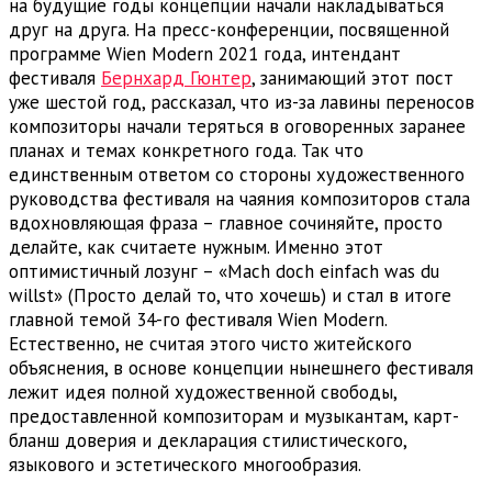
на будущие годы концепции начали накладываться
друг на друга. На пресс-конференции, посвященной
программе Wien Modern 2021 года, интендант
фестиваля
Бернхард Гюнтер
, занимающий этот пост
уже шестой год, рассказал, что из-за лавины переносов
композиторы начали теряться в оговоренных заранее
планах и темах конкретного года. Так что
единственным ответом со стороны художественного
руководства фестиваля на чаяния композиторов стала
вдохновляющая фраза – главное сочиняйте, просто
делайте, как считаете нужным. Именно этот
оптимистичный лозунг – «Mach doch einfach was du
willst» (Просто делай то, что хочешь) и стал в итоге
главной темой 34-го фестиваля Wien Modern.
Естественно, не считая этого чисто житейского
объяснения, в основе концепции нынешнего фестиваля
лежит идея полной художественной свободы,
предоставленной композиторам и музыкантам, карт-
бланш доверия и декларация стилистического,
языкового и эстетического многообразия.