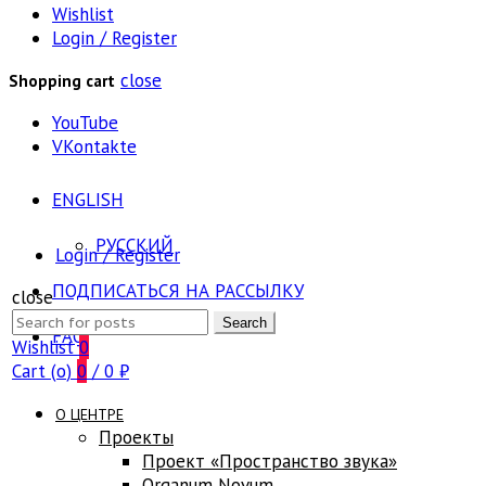
Wishlist
Login / Register
close
Shopping cart
YouTube
VKontakte
ENGLISH
РУССКИЙ
Login / Register
ПОДПИСАТЬСЯ НА РАССЫЛКУ
close
Search
Search
FAQ
for:
Wishlist
0
Cart (
o
)
0
/
0
₽
О ЦЕНТРЕ
Проекты
Проект «Пространство звука»
Оrganum Novum