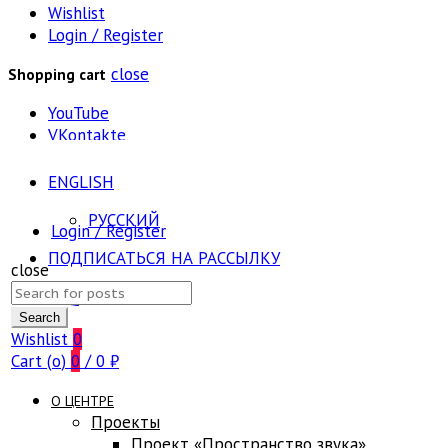
Wishlist
Login / Register
close
Shopping cart
YouTube
VKontakte
ENGLISH
РУССКИЙ
Login / Register
ПОДПИСАТЬСЯ НА РАССЫЛКУ
close
Search
FAQ
for:
Search
Wishlist
0
Cart (
o
)
0
/
0
₽
О ЦЕНТРЕ
Проекты
Проект «Пространство звука»