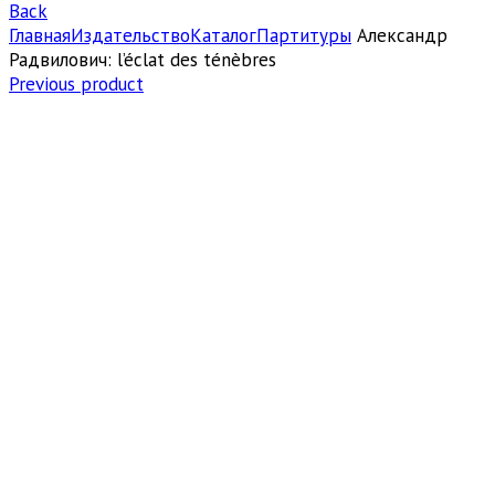
Back
Главная
Издательство
Каталог
Партитуры
Александр
Радвилович: l’éclat des ténèbres
Previous product