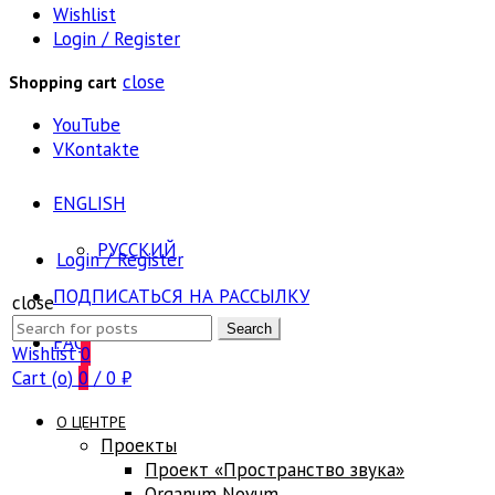
Wishlist
Login / Register
close
Shopping cart
YouTube
VKontakte
ENGLISH
РУССКИЙ
Login / Register
ПОДПИСАТЬСЯ НА РАССЫЛКУ
close
Search
Search
FAQ
for:
Wishlist
0
Cart (
o
)
0
/
0
₽
О ЦЕНТРЕ
Проекты
Проект «Пространство звука»
Оrganum Novum