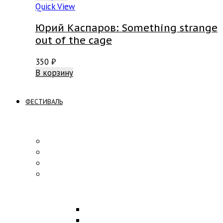
Quick View
Юрий Каспаров: Something strange
out of the cage
350
₽
В корзину
ФЕСТИВАЛЬ
ПРОГРАММА
Концерты
Участники
Творческие встречи
Конкурс по композиции
ОБРАЗОВАНИЕ
Лекции
Мастер-классы