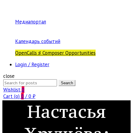
Медиапортал
Календарь событий
OpenCalls ♯ Composer Opportunities
Login / Register
close
Search
Search
for:
Wishlist
0
Cart (
o
)
0
/
0
₽
Настасья