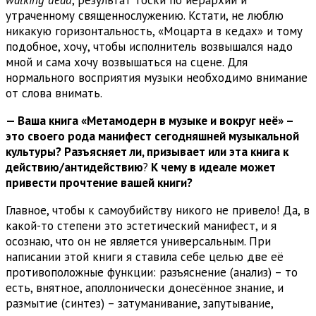
walking
dead
, результат тоски по иерархии и
утраченному священнослужению. Кстати, не люблю
никакую горизонтальность, «Моцарта в кедах» и тому
подобное, хочу, чтобы исполнитель возвышался надо
мной и сама хочу возвышаться на сцене. Для
нормального восприятия музыки необходимо внимание
от слова внимать.
— Ваша книга «Метамодерн в музыке и вокруг неё» –
это своего рода манифест сегодняшней музыкальной
культуры
?
Разъясняет ли, призывает или эта книга к
действию/антидействию
?
К чему в идеале может
привести прочтение вашей книги?
Главное, чтобы к самоубийству никого не привело! Да, в
какой-то степени это эстетический манифест, и я
осознаю, что он не является универсальным. При
написании этой книги я ставила себе целью две её
противоположные функции: разъяснение (анализ) – то
есть, внятное, аполлонически донесённое знание, и
размытие (синтез) – затуманивание, запутывание,