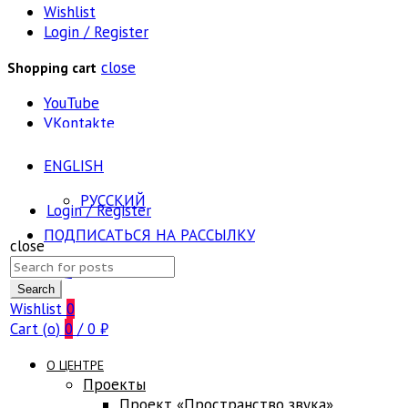
Wishlist
Login / Register
close
Shopping cart
YouTube
VKontakte
ENGLISH
РУССКИЙ
Login / Register
ПОДПИСАТЬСЯ НА РАССЫЛКУ
close
Search
FAQ
for:
Search
Wishlist
0
Cart (
o
)
0
/
0
₽
О ЦЕНТРЕ
Проекты
Проект «Пространство звука»