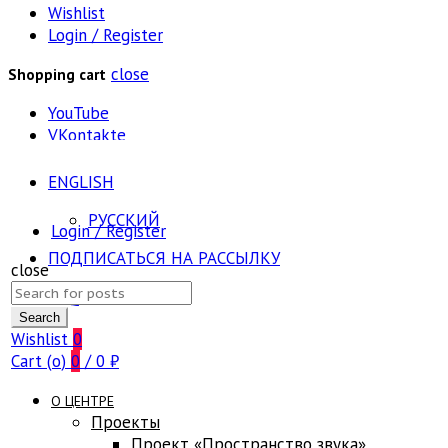
Wishlist
Login / Register
close
Shopping cart
YouTube
VKontakte
ENGLISH
РУССКИЙ
Login / Register
ПОДПИСАТЬСЯ НА РАССЫЛКУ
close
Search
FAQ
for:
Search
Wishlist
0
Cart (
o
)
0
/
0
₽
О ЦЕНТРЕ
Проекты
Проект «Пространство звука»