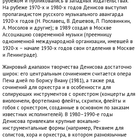
рубежом и публиковались в западных издательствах.
На рубеже 1970-х и 1980-х годов Денисов выступил
пропагандистом русского музыкального авангарда
1920-х годов (Н. Рославец, В. Дешевов, Л. Половинкин,
А. Мосолов и другие); в 1989 создал в Москве
Ассоциацию современной музыки (преемницу
одноименной международной организации, имевшей в
1920-х – начале 1930-х годов свои отделения в Москве
и Ленинграде).
Жанровый диапазон творчества Денисова достаточно
широк: его центральным сочинением считается опера
Пена дней по Борису Виану (1981), а также ряд
сочинений для оркестра и в особенности для
солирующих инструментов с оркестром (концерты для
виолончели, фортепиано флейты, скрипки, флейты и
гобоя с оркестром, созданные в основном по заказам
известных исполнителей). В 1980–1990-е годы
Денисова привлекали крупные вокально-
инструментальные формы (например, Реквием для
солистов, хора и оркестра, в котором разноязычные