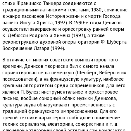
стихи Франциско Танцера соединяются с
традиционными латинскими текстами, 1980; сочинение
в жанре пассионов История жизни и смерти Господа
нашего Иисуса Христа, 1992). В 1990-е годы Денисов
осуществил завершение и оркестровку ранней оперы
К. Дебюсси Родриго и Химена (1993), а также
реконструкцию духовной оперы-оратории Ф. Шуберта
Воскрешение Лазаря (1994).
В отличие от многих советских композиторов того
времени, Денисов творчески был с самого начала
сориентирован не на немецкую (Шёнберг, Веберн и их
последователи), а на французскую культуру, наиболее
крупным авторитетом среди современников для него
являлся П. Булез; инструментальное и оркестровое
письмо, вообще сонорный облик музыки Денисова,
культура звука обнаруживают преемственность с
традицией французского импрессионизма. Для его
зрелой техники характерно свободное совмещение
техник сериализма, алеаторики, сонористики и т. д.
Ключевой категорией своей эстетики сам композитор