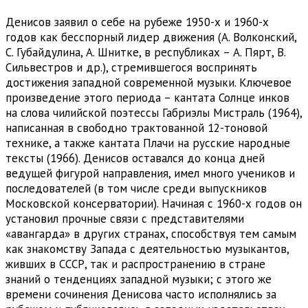
Денисов заявил о себе на рубеже 1950-х и 1960-х
годов как бесспорный лидер движения (А. Волконский,
С. Губайдулина, А. Шнитке, в республиках – А. Пярт, В.
Сильвестров и др.), стремившегося воспринять
достижения западной современной музыки. Ключевое
произведение этого периода – кантата Солнце инков
на слова чилийской поэтессы Габриэлы Мистраль (1964),
написанная в свободно трактованной 12-тоновой
технике, а также кантата Плачи на русские народные
тексты (1966). Денисов оставался до конца дней
ведущей фигурой направления, имел много учеников и
последователей (в том числе среди выпускников
Московской консерватории). Начиная с 1960-х годов он
установил прочные связи с представителями
«авангарда» в других странах, способствуя тем самым
как знакомству Запада с деятельностью музыкантов,
живших в СССР, так и распространению в стране
знаний о тенденциях западной музыки; с этого же
времени сочинения Денисова часто исполнялись за