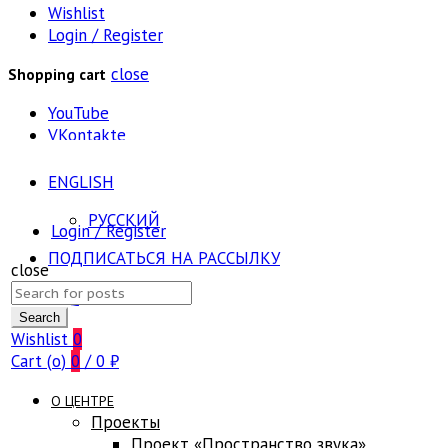
Wishlist
Login / Register
close
Shopping cart
YouTube
VKontakte
ENGLISH
РУССКИЙ
Login / Register
ПОДПИСАТЬСЯ НА РАССЫЛКУ
close
Search
FAQ
for:
Search
Wishlist
0
Cart (
o
)
0
/
0
₽
О ЦЕНТРЕ
Проекты
Проект «Пространство звука»