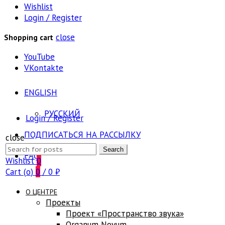
Wishlist
Login / Register
close
Shopping cart
YouTube
VKontakte
ENGLISH
РУССКИЙ
Login / Register
ПОДПИСАТЬСЯ НА РАССЫЛКУ
close
Search
Search
FAQ
for:
Wishlist
0
Cart (
o
)
0
/
0
₽
О ЦЕНТРЕ
Проекты
Проект «Пространство звука»
Оrganum Novum