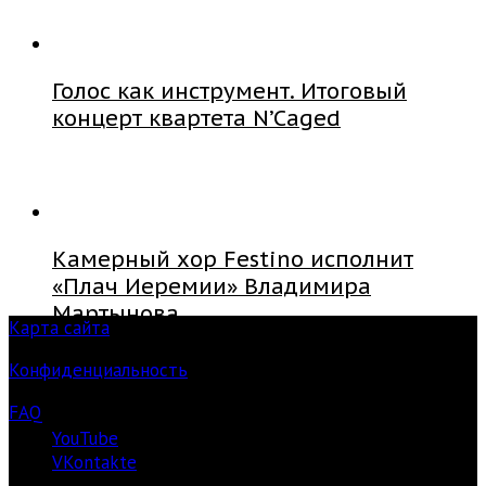
Голос как инструмент. Итоговый
концерт квартета N’Caged
Камерный хор Festino исполнит
«Плач Иеремии» Владимира
Мартынова
Карта сайта
Конфиденциальность
FAQ
YouTube
VKontakte