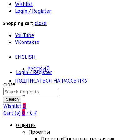
Wishlist
Login / Register
close
Shopping cart
YouTube
VKontakte
ENGLISH
РУССКИЙ
Login / Register
ПОДПИСАТЬСЯ НА РАССЫЛКУ
close
Search
FAQ
for:
Search
Wishlist
0
Cart (
o
)
0
/
0
₽
О ЦЕНТРЕ
Проекты
Проект «Пространство звука»