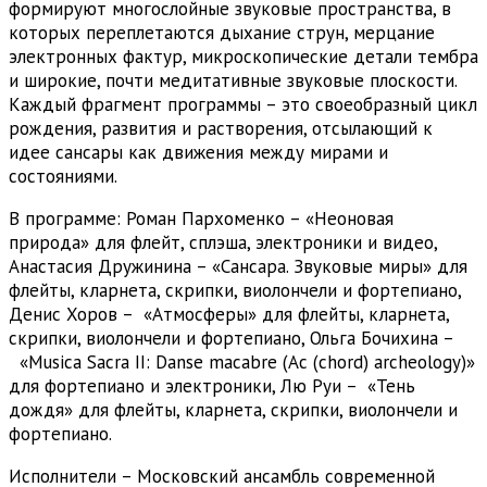
формируют многослойные звуковые пространства, в
которых переплетаются дыхание струн, мерцание
электронных фактур, микроскопические детали тембра
и широкие, почти медитативные звуковые плоскости.
Каждый фрагмент программы – это своеобразный цикл
рождения, развития и растворения, отсылающий к
идее сансары как движения между мирами и
состояниями.
В программе: Роман Пархоменко – «Неоновая
природа» для флейт, сплэша, электроники и видео,
Анастасия Дружинина – «Сансара. Звуковые миры» для
флейты, кларнета, скрипки, виолончели и фортепиано,
Денис Хоров – «Атмосферы» для флейты, кларнета,
скрипки, виолончели и фортепиано, Ольга Бочихина –
«Musica Sacra II: Danse macabre (Ac (chord) archeology)»
для фортепиано и электроники, Лю Руи – «Тень
дождя» для флейты, кларнета, скрипки, виолончели и
фортепиано.
Исполнители – Московский ансамбль современной