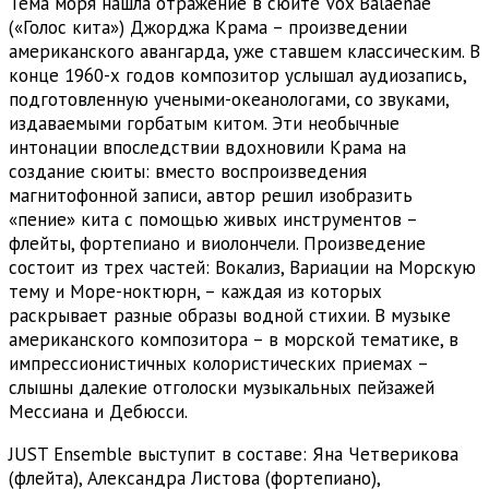
Тема моря нашла отражение в сюите Vox Balaenae
(«Голос кита») Джорджа Крама – произведении
американского авангарда, уже ставшем классическим. В
конце 1960-х годов композитор услышал аудиозапись,
подготовленную учеными-океанологами, со звуками,
издаваемыми горбатым китом. Эти необычные
интонации впоследствии вдохновили Крама на
создание сюиты: вместо воспроизведения
магнитофонной записи, автор решил изобразить
«пение» кита с помощью живых инструментов –
флейты, фортепиано и виолончели. Произведение
состоит из трех частей: Вокализ, Вариации на Морскую
тему и Море-ноктюрн, – каждая из которых
раскрывает разные образы водной стихии. В музыке
американского композитора – в морской тематике, в
импрессионистичных колористических приемах –
слышны далекие отголоски музыкальных пейзажей
Мессиана и Дебюсси.
JUST Ensemble выступит в составе: Яна Четверикова
(флейта), Александра Листова (фортепиано),