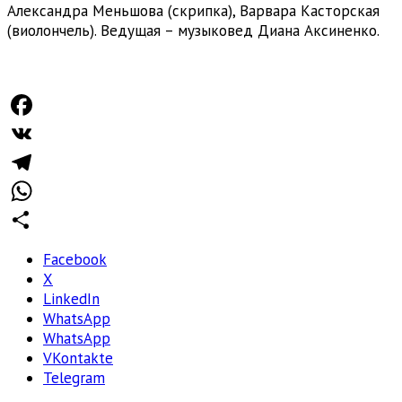
Александра Меньшова (скрипка), Варвара Касторская
(виолончель). Ведущая – музыковед Диана Аксиненко.
Facebook
VK
Telegram
WhatsApp
Отправить
Facebook
X
LinkedIn
WhatsApp
WhatsApp
VKontakte
Telegram