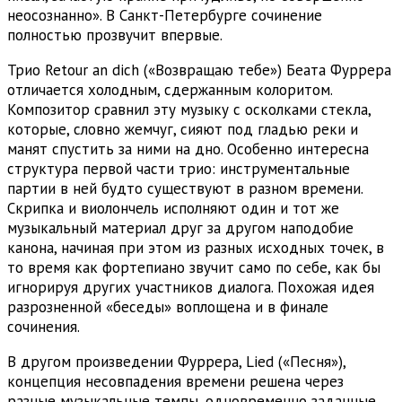
неосознанно». В Санкт-Петербурге сочинение
полностью прозвучит впервые.
Трио Retour an dich («Возвращаю тебе») Беата Фуррера
отличается холодным, сдержанным колоритом.
Композитор сравнил эту музыку с осколками стекла,
которые, словно жемчуг, сияют под гладью реки и
манят спустить за ними на дно. Особенно интересна
структура первой части трио: инструментальные
партии в ней будто существуют в разном времени.
Скрипка и виолончель исполняют один и тот же
музыкальный материал друг за другом наподобие
канона, начиная при этом из разных исходных точек, в
то время как фортепиано звучит само по себе, как бы
игнорируя других участников диалога. Похожая идея
разрозненной «беседы» воплощена и в финале
сочинения.
В другом произведении Фуррера, Lied («Песня»),
концепция несовпадения времени решена через
разные музыкальные темпы, одновременно заданные