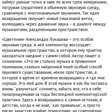
займут разные точки в зале по всем трем измерениям,
погружая слушателей в объемную звуковую среду,
сравнимую с многоканальным звучанием. Так идея
возвращения получает новый смысловой виток,
воплощаясь через движение звука – в диалоге между
музыкантами, разделенными пространством.
«Цветения» Александра Лукашова – это особая
звуковая среда: в ней композитор воссоздает
музыкальное пространство, в котором ему приятно
находиться наедине с самим собой. Автор пишет о
сочинении: «Это не столько музыка в привычном
понимании, сколько найденный мной особый способ
звукового существования, некое пространство, в
которое я время от времени возвращаюсь и где мне
хорошо. Это мой дом. В этой музыке я как бы пытаюсь
вновь “разучиться” сочинять, забыть все, что я себе
понапридумывал за годы бесплодной композиторской
практики. Здесь я возвращаюсь к самым истокам, в
детство, когда я не знал, “как правильно”, и просто
писал, зачастую крайне причудливо, но совершенно