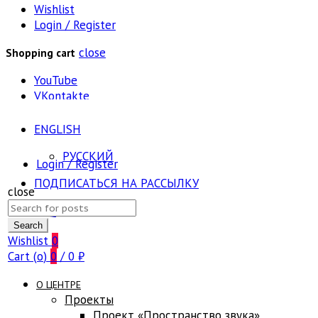
Wishlist
Login / Register
close
Shopping cart
YouTube
VKontakte
ENGLISH
РУССКИЙ
Login / Register
ПОДПИСАТЬСЯ НА РАССЫЛКУ
close
Search
FAQ
for:
Search
Wishlist
0
Cart (
o
)
0
/
0
₽
О ЦЕНТРЕ
Проекты
Проект «Пространство звука»