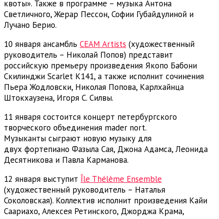
квоты». Также в программе – музыка Антона
Светличного, Жерар Пессон, Софии Губайдулиной и
Лучано Берио.
10 января ансамбль
CEAM Artists
(художественный
руководитель – Николай Попов) представит
российскую премьеру произведения Якопо Бабони
Скилинджи Scarlet K141, а также исполнит сочинения
Пьера Жодловски, Николая Попова, Карлхайнца
Штокхаузена, Игоря С. Силвы.
11 января состоится концерт петербургского
творческого объединения mader nort.
Музыканты сыграют новую музыку для
двух фортепиано Фазыла Сая, Джона Адамса, Леонида
Десятникова и Павла Карманова.
12 января выступит
Île Thélème Ensemble
(художественный руководитель – Наталья
Соколовская). Коллектив исполнит произведения Кайи
Саариахо, Алексея Ретинского, Джорджа Крама,