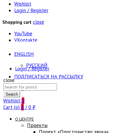
Wishlist
Login / Register
close
Shopping cart
YouTube
VKontakte
ENGLISH
РУССКИЙ
Login / Register
ПОДПИСАТЬСЯ НА РАССЫЛКУ
close
Search
FAQ
for:
Search
Wishlist
0
Cart (
o
)
0
/
0
₽
О ЦЕНТРЕ
Проекты
Проект «Пространство звука»