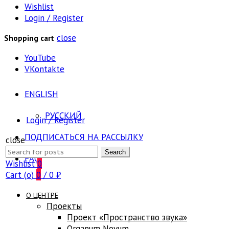
Wishlist
Login / Register
close
Shopping cart
YouTube
VKontakte
ENGLISH
РУССКИЙ
Login / Register
ПОДПИСАТЬСЯ НА РАССЫЛКУ
close
Search
Search
FAQ
for:
Wishlist
0
Cart (
o
)
0
/
0
₽
О ЦЕНТРЕ
Проекты
Проект «Пространство звука»
Оrganum Novum