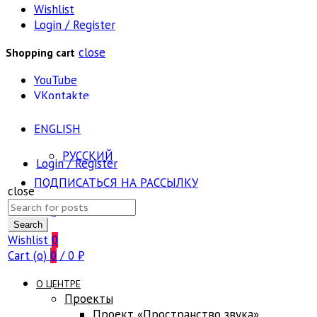
Wishlist
Login / Register
close
Shopping cart
YouTube
VKontakte
ENGLISH
РУССКИЙ
Login / Register
ПОДПИСАТЬСЯ НА РАССЫЛКУ
close
Search
FAQ
for:
Search
Wishlist
0
Cart (
o
)
0
/
0
₽
О ЦЕНТРЕ
Проекты
Проект «Пространство звука»