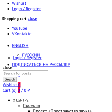
Wishlist
Login / Register
close
Shopping cart
YouTube
VKontakte
ENGLISH
РУССКИЙ
Login / Register
ПОДПИСАТЬСЯ НА РАССЫЛКУ
close
Search
FAQ
for:
Search
Wishlist
0
Cart (
o
)
0
/
0
₽
О ЦЕНТРЕ
Проекты
Проект «Пространство звука»