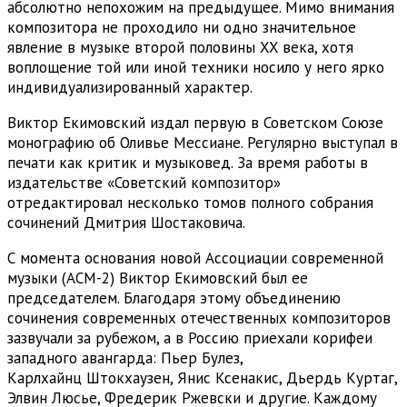
абсолютно непохожим на предыдущее. Мимо внимания
композитора не проходило ни одно значительное
явление в музыке второй половины XX века, хотя
воплощение той или иной техники носило у него ярко
индивидуализированный характер.
Виктор Екимовский издал первую в Советском Союзе
монографию об Оливье Мессиане. Регулярно выступал в
печати как критик и музыковед. За время работы в
издательстве «Советский композитор»
отредактировал несколько томов полного собрания
сочинений Дмитрия Шостаковича.
С момента основания новой Ассоциации современной
музыки (АСМ-2) Виктор Екимовский был ее
председателем. Благодаря этому объединению
сочинения современных отечественных композиторов
зазвучали за рубежом, а в Россию приехали корифеи
западного авангарда: Пьер Булез,
Карлхайнц Штокхаузен, Янис Ксенакис, Дьердь Куртаг,
Элвин Люсье, Фредерик Ржевски и другие. Каждому