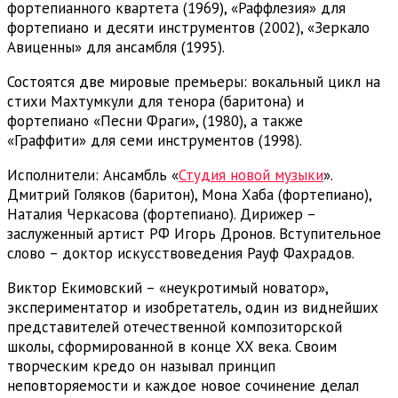
фортепианного квартета (1969), «Раффлезия» для
фортепиано и десяти инструментов (2002), «Зеркало
Авиценны» для ансамбля (1995).
Состоятся две мировые премьеры: вокальный цикл на
стихи Махтумкули для тенора (баритона) и
фортепиано
«Песни Фраги», (1980), а также
«Граффити» для семи инструментов (1998).
Исполнители: Ансамбль «
Студия новой музыки
».
Дмитрий Голяков (баритон), Мона Хаба (фортепиано),
Наталия Черкасова (фортепиано). Дирижер –
заслуженный артист РФ Игорь Дронов. Вступительное
слово – доктор искусствоведения Рауф Фахрадов.
Виктор Екимовский – «неукротимый новатор»,
экспериментатор и изобретатель, один из виднейших
представителей отечественной композиторской
школы, сформированной в конце XX века. Своим
творческим кредо он называл принцип
неповторяемости и каждое новое сочинение делал