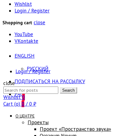
Wishlist
Login / Register
close
Shopping cart
YouTube
VKontakte
ENGLISH
РУССКИЙ
Login / Register
ПОДПИСАТЬСЯ НА РАССЫЛКУ
close
Search
Search
FAQ
for:
Wishlist
0
Cart (
o
)
0
/
0
₽
О ЦЕНТРЕ
Проекты
Проект «Пространство звука»
Оrganum Novum