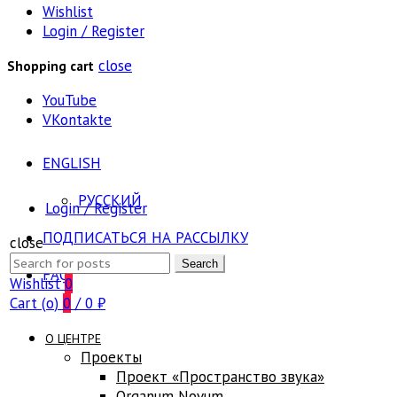
Wishlist
Login / Register
close
Shopping cart
YouTube
VKontakte
ENGLISH
РУССКИЙ
Login / Register
ПОДПИСАТЬСЯ НА РАССЫЛКУ
close
Search
Search
FAQ
for:
Wishlist
0
Cart (
o
)
0
/
0
₽
О ЦЕНТРЕ
Проекты
Проект «Пространство звука»
Оrganum Novum