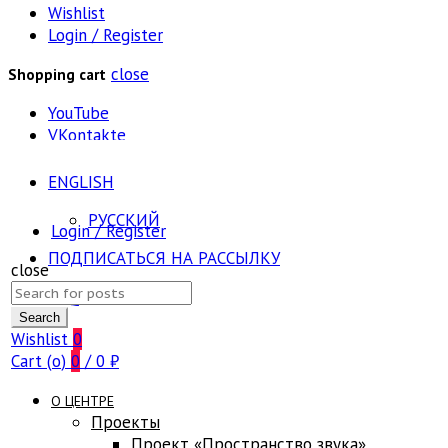
Wishlist
Login / Register
close
Shopping cart
YouTube
VKontakte
ENGLISH
РУССКИЙ
Login / Register
ПОДПИСАТЬСЯ НА РАССЫЛКУ
close
Search
FAQ
for:
Search
Wishlist
0
Cart (
o
)
0
/
0
₽
О ЦЕНТРЕ
Проекты
Проект «Пространство звука»