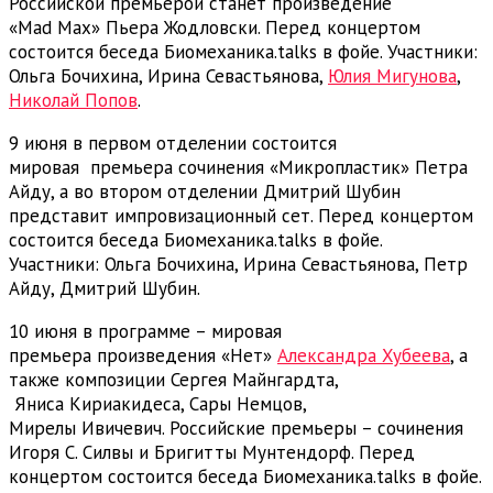
Российской премьерой станет произведение
«Mad Max» Пьера Жодловски. Перед концертом
состоится беседа Биомеханика.talks в фойе. Участники:
Ольга Бочихина, Ирина Севастьянова,
Юлия Мигунова
,
Николай Попов
.
9 июня в первом отделении состоится
мировая премьера сочинения «Микропластик» Петра
Айду, а во втором отделении Дмитрий Шубин
представит импровизационный сет. Перед концертом
состоится беседа Биомеханика.talks в фойе.
Участники: Ольга Бочихина, Ирина Севастьянова, Петр
Айду, Дмитрий Шубин.
10 июня в программе – мировая
премьера произведения «Нет»
Александра Хубеева
, а
также композиции Сергея Майнгардта,
Яниса Кириакидеса, Сары Немцов,
Мирелы Ивичевич. Российские премьеры – сочинения
Игоря С. Силвы и Бригитты Мунтендорф. Перед
концертом состоится беседа Биомеханика.talks в фойе.