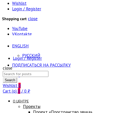
Wishlist
Login / Register
close
Shopping cart
YouTube
VKontakte
ENGLISH
РУССКИЙ
Login / Register
ПОДПИСАТЬСЯ НА РАССЫЛКУ
close
Search
FAQ
for:
Search
Wishlist
0
Cart (
o
)
0
/
0
₽
О ЦЕНТРЕ
Проекты
Проект «Пространство звука»