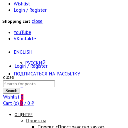
Wishlist
Login / Register
close
Shopping cart
YouTube
VKontakte
ENGLISH
РУССКИЙ
Login / Register
ПОДПИСАТЬСЯ НА РАССЫЛКУ
close
Search
FAQ
for:
Search
Wishlist
0
Cart (
o
)
0
/
0
₽
О ЦЕНТРЕ
Проекты
Проект «Пространство звука»