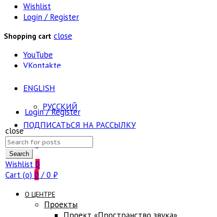
Wishlist
Login / Register
close
Shopping cart
YouTube
VKontakte
ENGLISH
РУССКИЙ
Login / Register
ПОДПИСАТЬСЯ НА РАССЫЛКУ
close
Search
FAQ
for:
Search
Wishlist
0
Cart (
o
)
0
/
0
₽
О ЦЕНТРЕ
Проекты
Проект «Пространство звука»