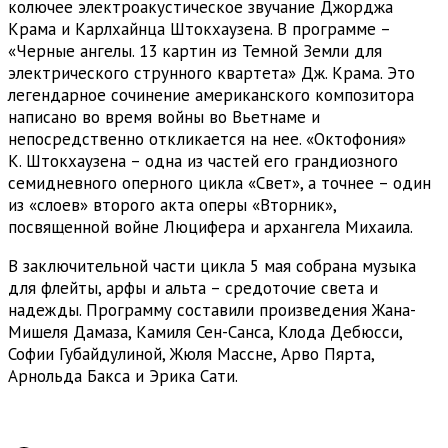
колючее электроакустическое звучание Джорджа
Крама и Карлхайнца Штокхаузена. В программе –
«Черные ангелы. 13 картин из Темной Земли для
электрического струнного квартета» Дж. Крама. Это
легендарное сочинение американского композитора
написано во время войны во Вьетнаме и
непосредственно откликается на нее. «Октофония»
К. Штокхаузена – одна из частей его грандиозного
семидневного оперного цикла «Свет», а точнее – один
из «слоев» второго акта оперы «Вторник»,
посвященной войне Люцифера и архангела Михаила.
В заключительной части цикла 5 мая собрана музыка
для флейты, арфы и альта – средоточие света и
надежды. Программу составили произведения Жана-
Мишеля Дамаза, Камиля Сен-Санса, Клода Дебюсси,
Софии Губайдулиной, Жюля Массне, Арво Пярта,
Арнольда Бакса и Эрика Сати.