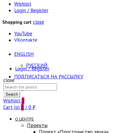
Wishlist
Login / Register
close
Shopping cart
YouTube
VKontakte
ENGLISH
РУССКИЙ
Login / Register
ПОДПИСАТЬСЯ НА РАССЫЛКУ
close
Search
FAQ
for:
Search
Wishlist
0
Cart (
o
)
0
/
0
₽
О ЦЕНТРЕ
Проекты
Проект «Пространство звука»