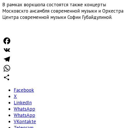
В рамках воркшопа состоятся также концерты
Московcкго ансамбля современной музыки и Оркестра
Центра современной музыки Софии Губайдулиной.
Facebook
VK
Telegram
WhatsApp
Отправить
Facebook
X
LinkedIn
WhatsApp
WhatsApp
VKontakte
Telegram