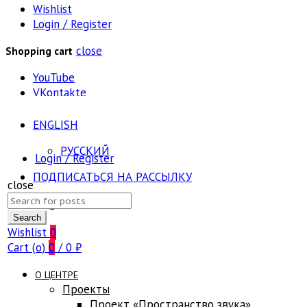
Wishlist
Login / Register
close
Shopping cart
YouTube
VKontakte
ENGLISH
РУССКИЙ
Login / Register
ПОДПИСАТЬСЯ НА РАССЫЛКУ
close
Search
FAQ
for:
Search
Wishlist
0
Cart (
o
)
0
/
0
₽
О ЦЕНТРЕ
Проекты
Проект «Пространство звука»