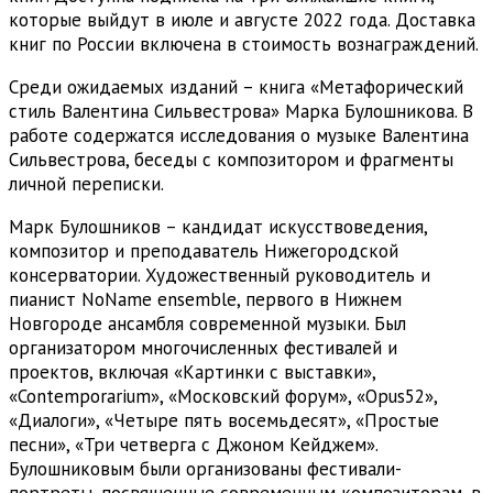
которые выйдут в июле и августе 2022 года. Доставка
книг по России включена в стоимость вознаграждений.
Среди ожидаемых изданий – книга «Метафорический
стиль Валентина Сильвестрова» Марка Булошникова. В
работе содержатся исследования о музыке Валентина
Сильвестрова, беседы с композитором и фрагменты
личной переписки.
Марк Булошников – кандидат искусствоведения,
композитор и преподаватель Нижегородской
консерватории. Художественный руководитель и
пианист NoName ensemble, первого в Нижнем
Новгороде ансамбля современной музыки. Был
организатором многочисленных фестивалей и
проектов, включая «Картинки с выставки»,
«Contemporarium», «Московский форум», «Opus52»,
«Диалоги», «Четыре пять восемьдесят», «Простые
песни», «Три четверга с Джоном Кейджем».
Булошниковым были организованы фестивали-
портреты, посвященные современным композиторам, в