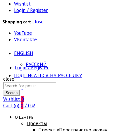
Wishlist
Login / Register
close
Shopping cart
YouTube
VKontakte
ENGLISH
РУССКИЙ
Login / Register
ПОДПИСАТЬСЯ НА РАССЫЛКУ
close
Search
FAQ
for:
Search
Wishlist
0
Cart (
o
)
0
/
0
₽
О ЦЕНТРЕ
Проекты
Проект «Пространство звука»