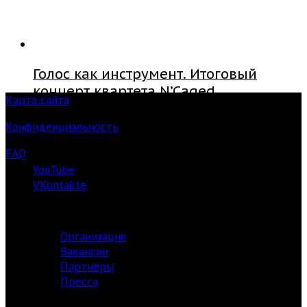
Голос как инструмент. Итоговый
концерт квартета N’Caged
Карта сайта
Конфиденциальность
FAQ
YouTube
VKontakte
О ЦЕНТРЕ
Организация
Вакансии
Партнёры
Пресса