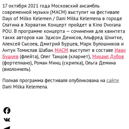
17 октября 2021 года Московский ансамбль
современной музыки (МАСМ) выступит на фестивале
Days of Milko Kelemen / Dani Milka Kelemena в городе
Слатина в Хорватии. Концерт пройдет в
Kino Dvorana
POU. В программе концерта — сочинения для квинтета
таких авторов как Эдисон Денисов, Альфред Шнитке,
Алексей Сысоев, Дмитрий Бурцев, Марк Булошников и
Антун Томислав Шабан.
МАСМ
выступит в составе
Иван
Бушуев
(флейта), Олег Танцов (кларнет),
Михаил Дубов
(фортепиано), Роман Минц (скрипка), Ольга Демина
(виолончель).
Полная программа фестиваля опубликована на
сайте
Dani Milka Kelemena.
Facebook
VK