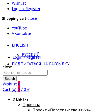
Wishlist
Login / Register
close
Shopping cart
YouTube
VKontakte
ENGLISH
РУССКИЙ
Login / Register
ПОДПИСАТЬСЯ НА РАССЫЛКУ
close
Search
FAQ
for:
Search
Wishlist
0
Cart (
o
)
0
/
0
₽
О ЦЕНТРЕ
Проекты
Проект «Пространство звука»