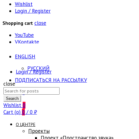
Wishlist
Login / Register
close
Shopping cart
YouTube
VKontakte
ENGLISH
РУССКИЙ
Login / Register
ПОДПИСАТЬСЯ НА РАССЫЛКУ
close
Search
FAQ
for:
Search
Wishlist
0
Cart (
o
)
0
/
0
₽
О ЦЕНТРЕ
Проекты
Проект «Пространство звука»