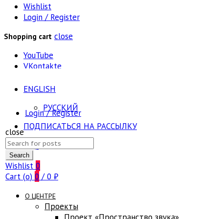
Wishlist
Login / Register
close
Shopping cart
YouTube
VKontakte
ENGLISH
РУССКИЙ
Login / Register
ПОДПИСАТЬСЯ НА РАССЫЛКУ
close
Search
FAQ
for:
Search
Wishlist
0
Cart (
o
)
0
/
0
₽
О ЦЕНТРЕ
Проекты
Проект «Пространство звука»