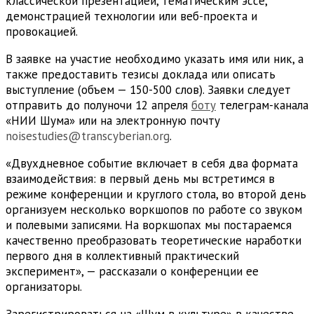
классической презентацией, тематическим эссе,
демонстрацией технологии или веб-проекта и
провокацией.
В заявке на участие необходимо указать имя или ник, а
также предоставить тезисы доклада или описать
выступление (объем — 150-500 слов). Заявки следует
отправить до полуночи 12 апреля
боту
телеграм-канала
«НИИ Шума» или на электронную почту
noisestudies@transcyberian.org
.
«Двухдневное событие включает в себя два формата
взаимодействия: в первый день мы встретимся в
режиме конференции и круглого стола, во второй день
организуем несколько воркшопов по работе со звуком
и полевыми записями. На воркшопах мы постараемся
качественно преобразовать теоретические наработки
первого дня в коллективный практический
эксперимент», — рассказали о конференции ее
организаторы.
Зарегистрироваться на «Шум в культуре» в качестве