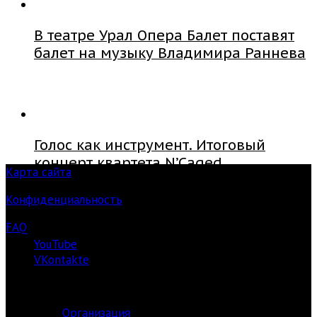
В театре Урал Опера Балет поставят
балет на музыку Владимира Раннева
Голос как инструмент. Итоговый
концерт квартета N’Caged
Карта сайта
Конфиденциальность
FAQ
YouTube
VKontakte
О ЦЕНТРЕ
Организация