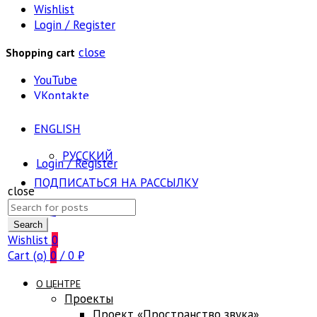
Wishlist
Login / Register
close
Shopping cart
YouTube
VKontakte
ENGLISH
РУССКИЙ
Login / Register
ПОДПИСАТЬСЯ НА РАССЫЛКУ
close
Search
FAQ
for:
Search
Wishlist
0
Cart (
o
)
0
/
0
₽
О ЦЕНТРЕ
Проекты
Проект «Пространство звука»