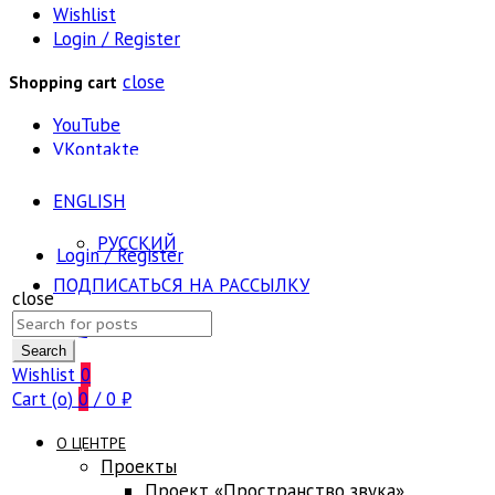
Wishlist
Login / Register
close
Shopping cart
YouTube
VKontakte
ENGLISH
РУССКИЙ
Login / Register
ПОДПИСАТЬСЯ НА РАССЫЛКУ
close
Search
FAQ
for:
Search
Wishlist
0
Cart (
o
)
0
/
0
₽
О ЦЕНТРЕ
Проекты
Проект «Пространство звука»