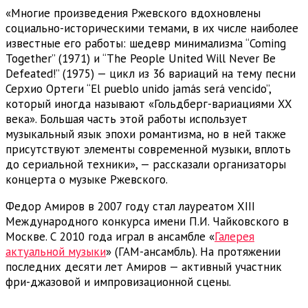
«Многие произведения Ржевского вдохновлены
социально-историческими темами, в их числе наиболее
известные его работы: шедевр минимализма “Coming
Together” (1971) и “The People United Will Never Be
Defeated!” (1975) — цикл из 36 вариаций на тему песни
Серхио Ортеги “El pueblo unido jamás será vencido”,
который иногда называют «Гольдберг-вариациями XX
века». Большая часть этой работы использует
музыкальный язык эпохи романтизма, но в ней также
присутствуют элементы современной музыки, вплоть
до сериальной техники», — рассказали организаторы
концерта о музыке Ржевского.
Федор Амиров в 2007 году стал лауреатом XIII
Международного конкурса имени П.И. Чайковского в
Москве. С 2010 года играл в ансамбле «
Галерея
актуальной музыки
» (ГАМ-ансамбль). На протяжении
последних десяти лет Амиров — активный участник
фри-джазовой и импровизационной сцены.