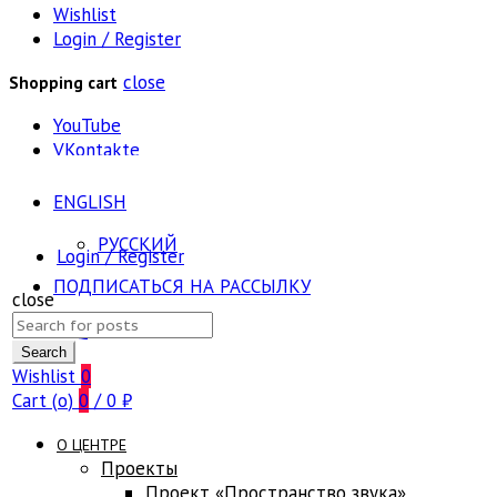
Wishlist
Login / Register
close
Shopping cart
YouTube
VKontakte
ENGLISH
РУССКИЙ
Login / Register
ПОДПИСАТЬСЯ НА РАССЫЛКУ
close
Search
FAQ
for:
Search
Wishlist
0
Cart (
o
)
0
/
0
₽
О ЦЕНТРЕ
Проекты
Проект «Пространство звука»