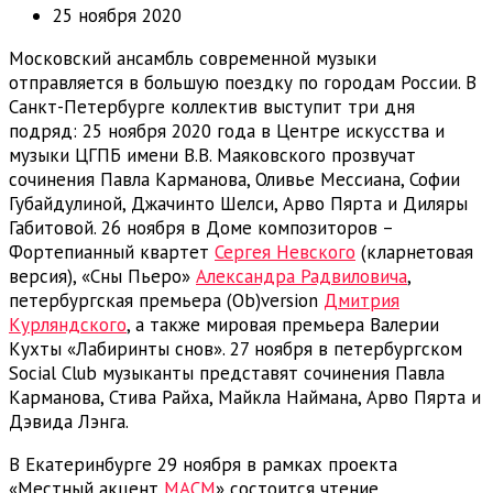
25 ноября 2020
Московский ансамбль современной музыки
отправляется в большую поездку по городам России. В
Санкт-Петербурге коллектив выступит три дня
подряд: 25 ноября 2020 года в Центре искусства и
музыки ЦГПБ имени В.В. Маяковского прозвучат
сочинения Павла Карманова, Оливье Мессиана, Софии
Губайдулиной, Джачинто Шелси, Арво Пярта и Диляры
Габитовой. 26 ноября в Доме композиторов –
Фортепианный квартет
Сергея Невского
(кларнетовая
версия), «Сны Пьеро»
Александра Радвиловича
,
петербургская премьера (Ob)version
Дмитрия
Курляндского
, а также мировая премьера Валерии
Кухты «Лабиринты снов». 27 ноября в петербургском
Social Club музыканты представят сочинения Павла
Карманова, Стива Райха, Майкла Наймана, Арво Пярта и
Дэвида Лэнга.
В Екатеринбурге 29 ноября в рамках проекта
«Местный акцент
МАСМ
» состоится чтение